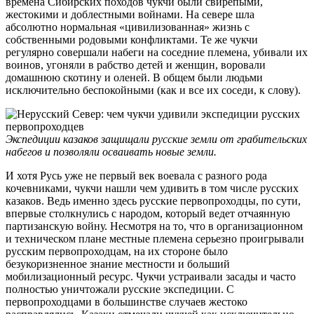
времена Сибирских походов чукчи были свирепыми,
жестокими и доблестными войнами. На севере шла
абсолютно нормальная «цивилизованная» жизнь с
собственными родовыми конфликтами. Те же чукчи
регулярно совершали набеги на соседние племена, убивали их
воинов, угоняли в рабство детей и женщин, воровали
домашнюю скотину и оленей. В общем были людьми
исключительно беспокойными (как и все их соседи, к слову).
Экспедиции казаков защищали русские земли от грабительских
набегов и позволяли осваивать новые земли.
И хотя Русь уже не первый век воевала с разного рода
кочевниками, чукчи нашли чем удивить в том числе русских
казаков. Ведь именно здесь русские первопроходцы, по сути,
впервые столкнулись с народом, который ведет отчаянную
партизанскую войну. Несмотря на то, что в организационном
и техническом плане местные племена серьезно проигрывали
русским первопроходцам, на их стороне было
безукоризненное знание местности и больший
мобилизационный ресурс. Чукчи устраивали засады и часто
полностью уничтожали русские экспедиции. С
первопроходцами в большинстве случаев жестоко