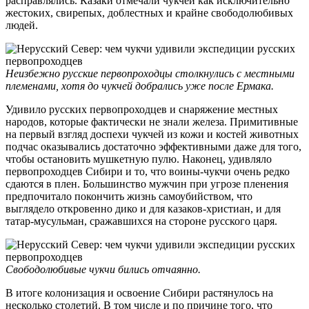
расправлялись. Казаки отмечали чукчей как исключительно
жестоких, свирепых, доблестных и крайне свободолюбивых
людей.
Неизбежно русские первопроходцы столкнулись с местными
племенами, хотя до чукчей добрались уже после Ермака.
Удивило русских первопроходцев и снаряжение местных
народов, которые фактически не знали железа. Примитивные
на первый взгляд доспехи чукчей из кожи и костей животных
подчас оказывались достаточно эффективными даже для того,
чтобы остановить мушкетную пулю. Наконец, удивляло
первопроходцев Сибири и то, что воины-чукчи очень редко
сдаются в плен. Большинство мужчин при угрозе пленения
предпочитало покончить жизнь самоубийством, что
выглядело откровенно дико и для казаков-христиан, и для
татар-мусульман, сражавшихся на стороне русского царя.
Свободолюбивые чукчи бились отчаянно.
В итоге колонизация и освоение Сибири растянулось на
несколько столетий. В том числе и по причине того, что