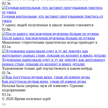
0
2.3к.
Годовая контрольная, что заставит прогульщиков трястись от
ужаса
У одних людей полученные в школе знания становятся
0
2.8к.
После какого дня рождения мужчины больше не нужны
Мышление стереотипами практически всегда приводит к
0
3.1к.
Художники нарисовали одну и ту же девочку как жительницу
разных стран, показав их колорит в ярких деталях
Художникам только дай поучаствовать в каком-нибудь
0
1.5к.
Как поступила мудрая жена, узнав об измене мужа
Наталья была уверена: муж ей изменяет. Одними
подозрениями
0
3.1к.
© 2026 Время полезных идей