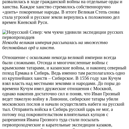
развалилась в ходе гражданской войны на отдельные орды и
ханства. Каждое ханство стремилось собственноручно
«доить» покоренные народы. В итоге Великая Степь снова
стала угрозой и русские земли вернулись к положению дел
времен Киевской Руси.
Некогда великая империя рассыпалась на множество
беспокойных орд и ханств.
Отношение с осколками некогда великой империи всегда
были сложными. Отсюда и многочисленные войны с
крымскими татарами, и казанские войны, и наконец северный
поход Ермака в Сибирь. Ведь именно там располагалось одно
из крупнейших ханств – Сибирское. В 1556 году хан Кучум
взял власть над местными землями и народами. До поры до
времени Кучум имел дружеские отношения с Москвой,
однако накопив достаточно сил и поняв, что Иван Грозный
ведет тяжелую войну в Ливонии, сибирские татары убили
московских послов и начали осуществлять набеги на русский
тыл. Отправить войска в Сибирь русский царь не мог, а
потому под покровительством влиятельных купцов с
разрешения Ивана Грозного туда стали посылать
первопроходческие и карательные экспедиции казаков,