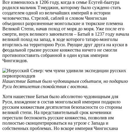
Все изменилось в 1206 году, когда в семье Есугей-баатура
родился мальчик Тэмуджин, которому было суждено стать
создателем одной из величайших империй в истории
человечества. Стрелой, саблей и словом Чингисхан
объединил разрозненные монгольские и тюркские племена
Великой Степи, начав поход от моря до моря. Уже после его
смерти, внук великого завоевателя – Батый в 1237 году начала
великий поход на запад, в ходе которого татаро-монголы
вторглись на территорию Руси. Рвущие друг друга на куски в
феодальной грызне русские княжества ничего не смогли
противопоставить собранной в один кулак империи
Чингизидов.
Нашествие Батыя было чудовищным событием, но подарило
Руси десятилетия спокойствия с востока.
Хотя нашествие Батыя было абсолютно чудовищным для
Руси, вхождение в состав монгольской империи подарило
русским княжествам десятилетия безопасности со стороны
великой степи. На представительный срок кочевники
перестали беспокоить русские княжества, позволив им
полностью сконцентрироваться на угрозе с Запада и
собственных проблемах. Но вскоре империя Чингисхана