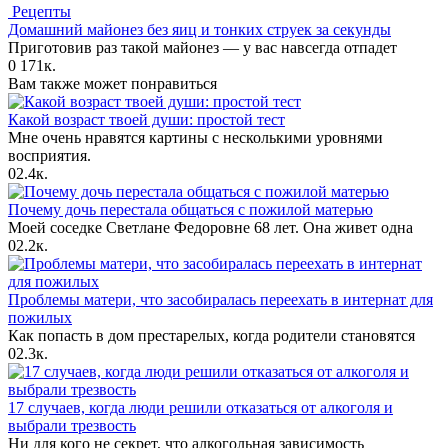
Рецепты
Домашний майонез без яиц и тонких струек за секунды
Приготовив раз такой майонез — у вас навсегда отпадет
0
171к.
Вам также может понравиться
Какой возраст твоей души: простой тест
Мне очень нравятся картины с несколькими уровнями
восприятия.
0
2.4к.
Почему дочь перестала общаться с пожилой матерью
Моей соседке Светлане Федоровне 68 лет. Она живет одна
0
2.2к.
Проблемы матери, что засобиралась переехать в интернат для
пожилых
Как попасть в дом престарелых, когда родители становятся
0
2.3к.
17 случаев, когда люди решили отказаться от алкоголя и
выбрали трезвость
Ни для кого не секрет, что алкогольная зависимость