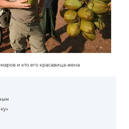
тным
ку»