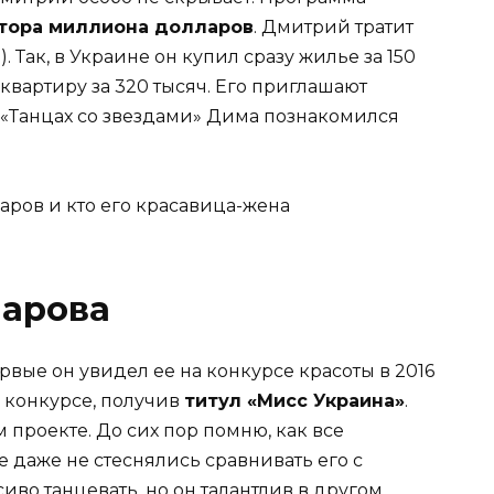
тора миллиона долларов
. Дмитрий тратит
 Так, в Украине он купил сразу жилье за 150
квартиру за 320 тысяч. Его приглашают
а «Танцах со звездами» Дима познакомился
арова
вые он увидел ее на конкурсе красоты в 2016
в конкурсе, получив
титул «Мисс Украина»
.
 проекте. До сих пор помню, как все
 даже не стеснялись сравнивать его с
иво танцевать, но он талантлив в другом.