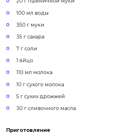
20 г пшеничной муки
100 мл воды
350 г муки
35 г сахара
7 г соли
1 яйцо
110 мл молока
10 г сухого молока
5 г сухих дрожжей
30 г сливочного масла
Приготовление