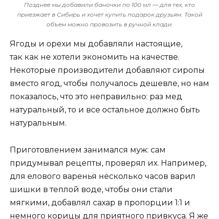
Позднее мы добавили баночки по 100 мл — для тех, кто
приезжает в Сибирь и хочет купить подарок друзьям. Такой
объем можно провозить в ручной клади.
Ягоды и орехи мы добавляли настоящие,
так как не хотели экономить на качестве.
Некоторые производители добавляют сиропы
вместо ягод, чтобы получалось дешевле, но нам
показалось, что это неправильно: раз мед
натуральный, то и все остальное должно быть
натуральным.
Приготовлением занимался муж: сам
придумывал рецепты, проверял их. Например,
для елового варенья несколько часов варил
шишки в теплой воде, чтобы они стали
мягкими, добавлял сахар в пропорции 1:1 и
немного корицы для приятного привкуса. Я же