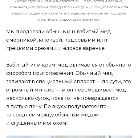
Наша страничка в «Инстаграме». Ее мы завели осенью,
понимая, что время перед Новым годом — как раз сезон для
меда и продуктов из него, это идеальный зимний подарок
коллегам, подругам и близким.
Мы продавали обычный и взбитый мед
с черникой, клюквой, кедровыми или
грецкими орехами и еловое варенье.
Взбитый или крем-мед отличается от обычного
способом приготовления. Обычный мед
заливают в специальный аппарат — по сути, это
огромный миксер — и он перемешивает мед
несколько суток, пока тот не превращается
в густую пену. По вкусу получается что-
то среднее между обычным медом
и сгущенным молоком.