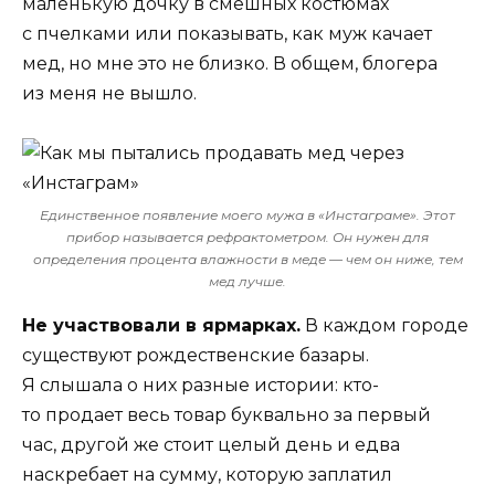
маленькую дочку в смешных костюмах
с пчелками или показывать, как муж качает
мед, но мне это не близко. В общем, блогера
из меня не вышло.
Единственное появление моего мужа в «Инстаграме». Этот
прибор называется рефрактометром. Он нужен для
определения процента влажности в меде — чем он ниже, тем
мед лучше.
Не участвовали в ярмарках.
В каждом городе
существуют рождественские базары.
Я слышала о них разные истории: кто-
то продает весь товар буквально за первый
час, другой же стоит целый день и едва
наскребает на сумму, которую заплатил