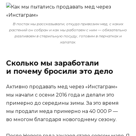
В постах мы рассказывали, откуда привозим мед, с каких
растений он собран и как мы работаем с ним — обязательно
разливаем в стерильную посуду, готовим в перчатках и
халатах.
Сколько мы заработали
и почему бросили это дело
Активно продавать мед через «Инстаграм»
мы начали с осени 2016 года и делали это
примерно до середины зимы. За это время
мы продали меда примерно на 40 000
Р
—
во многом благодаря новогоднему сезону.
После Нового года заказов стало совсем мало. Я