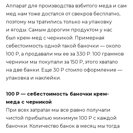
Аппарат для производства взбитого меда и сам
мед нам тоже достался от свекров бесплатно,
поэтому мы тратились только на упаковку
и ягоды. Самым дорогим продуктом у нас
был крем-мед с черникой. Примерная
себестоимость одной такой баночки — около
100
Р
, а продавали мы ее за 330
Р
. 100 граммов
черники мы покупали за 150
Р
, этого хватало
на две банки. Еще 30
Р
стоило оформление —
упаковка и наклейки.
100
Р —
себестоимость баночки крем-
меда с черникой
При всех затратах мы все равно получали
чистой прибылью минимум 100
Р
с каждой
баночки. Количество банок в месяц мы тогда