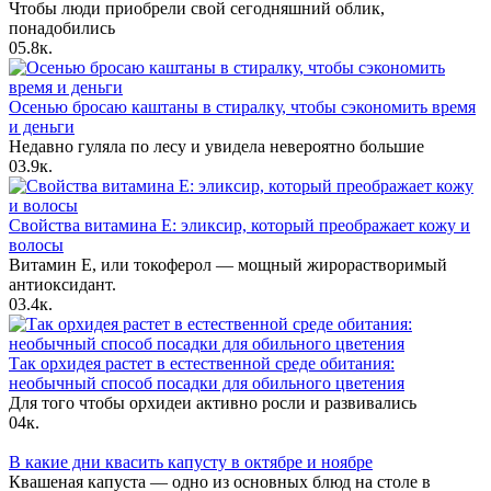
Чтобы люди приобрели свой сегодняшний облик,
понадобились
0
5.8к.
Осенью бросаю каштаны в стиралку, чтобы сэкономить время
и деньги
Недавно гуляла по лесу и увидела невероятно большие
0
3.9к.
Свойства витамина Е: эликсир, который преображает кожу и
волосы
Витамин Е, или токоферол — мощный жирорастворимый
антиоксидант.
0
3.4к.
Так орхидея растет в естественной среде обитания:
необычный способ посадки для обильного цветения
Для того чтобы орхидеи активно росли и развивались
0
4к.
В какие дни квасить капусту в октябре и ноябре
Квашеная капуста — одно из основных блюд на столе в