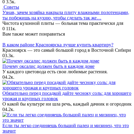
0
3.5к.
Советы
Узнав, зачем хозяйка накрыла плиту влажными полотенцами,
ты побежишь на кухню, чтобы сделать так же…
Чистота кухонной плиты — больная тема практически для
0
111к.
Вам также может понравиться
В каком районе Красноярска лучше купить квартиру?
Красноярск — это самый большой город в Восточной Сибири
0
3.3к.
Почему оксалис должен быть в каждом доме
У каждого цветовода есть свои любимые растения.
0
4.2к.
Обязательно перед посадкой дайте чесноку соль: для хорошего
урожая и крупных головок
О какой бы культуре ни шла речь, каждый дачник и огородник
0
4.2к.
Если ты легко соединяешь большой палец и мизинец, что это
значит