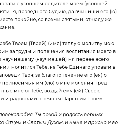
ятовати о усопшем родителе моем (усопшей
ляти Тя, праведнаго Судию, да вчиниши его (ю)
в месте покойне, со всеми святыми, отнюду же
хание.
абе Твоем (Твоей) (имя) теплую молитву мою
оим за труды и попечения воспитания моего в
ко научившему (научившей) мя первее всего
ении молитися Тебе, на Тебе Единаго уповати в
аповеди Твоя; за благопопечение его (ея) о
е приносимыя им (ею) о мне моления пред
нные мне от Тебе, воздай ему (ей) Своею
и и радостями в вечном Царствии Твоем.
еловеколюбия, Ты покой и радость верных
со Отцем и Святым Духом, и ныне и присно и во