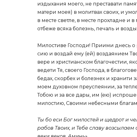
издыхания моего, не преставати пам
матери моея) в молитвах своих, и умо
в месте светле, в месте прохладне и 
отбеже всяка болезнь, печаль и возды
Милостиве Господи! Приими днесь о р
сию и воздай ему (ей) воздаянием Тв
вере и христианском благочестии, я
ведети Тя, своего Господа, в благогов
бедах, скорбех и болезнех и хранити з
моем духовном преуспеянии, за тепл
Тобою и за все дары, им (ею) испроше
милостию, Своими небесными благам
Ты бо еси Бог милостей и щедрот и ч
рабов Твоих, и Тебе славу возсылаем 
веки веков. Аминь».