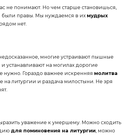
нас не понимают. Но чем старше становишься,
и были правы. Мы нуждаемся в их
мудрых
 рядом нет.
ь недосказанное, многие устраивают пышные
 и устанавливают на могилах дорогие
е нужно. Гораздо важнее искренняя
молитва
е на литургии и раздача милостыни. Не зря
ят.
выразить уважение к умершему. Можно сходить
идию
для поминовения на литургии
, можно