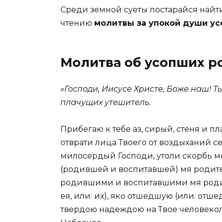
Среди земной суеты постарайся найт
чтению
молитвы за упокой души у
Молитва об усопших р
«Господи, Иисусе Христе, Боже наш! 
плачущих утешитель.
Прибегаю к тебе аз, сирый, стеня и п
отврати лица Твоего от воздыханий се
милосердый Господи, утоли скорбь 
(родившей и воспитавшей) мя родител
родившими и воспитавшими мя родите
ея, или: их), яко отшедшую (или: отше
твердою надеждою на Твое человекол