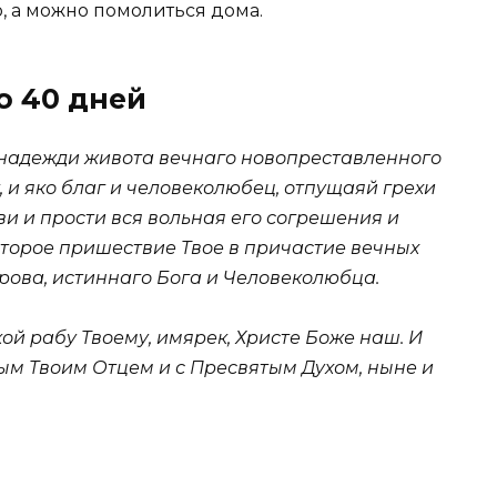
, а можно помолиться дома.
о 40 дней
и надежди живота вечнаго новопреставленного
, и яко благ и человеколюбец, отпущаяй грехи
ви и прости вся вольная его согрешения и
 второе пришествие Твое в причастие вечных
ерова, истиннаго Бога и Человеколюбца.
кой рабу Твоему, имярек, Христе Боже наш. И
ым Твоим Отцем и с Пресвятым Духом, ныне и