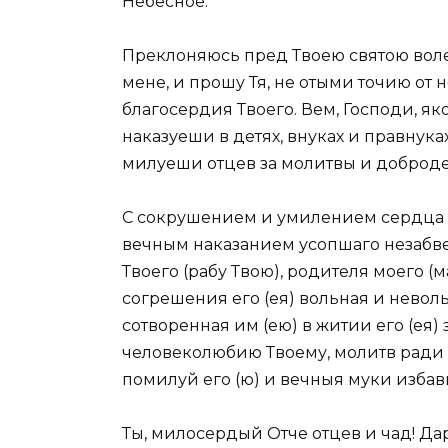
Небесное.
Преклоняюсь пред Твоею святою волею,
мене, и прошу Тя, не отыми точию от не
благосердия Твоего. Вем, Господи, як
наказуеши в детях, внуках и правнуках
милуеши отцев за молитвы и добродет
С сокрушением и умилением сердца м
вечным наказанием усопшаго незабве
Твоего (рабу Твою), родителя моего (м
согрешения его (ея) вольная и невол
сотворенная им (ею) в житии его (ея)
человеколюбию Твоему, молитв ради 
помилуй его (ю) и вечныя муки избав
Ты, милосердый Отче отцев и чад! Да