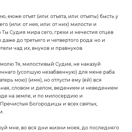
 еюже отъят (или: отъята, или: отъяты) бысть у
го (или: от нея, или: от них) милости и
о Ты Судия мира сего, грехи и нечестия отцев
 даже до третьяго и четвертого рода: но и
ели чад их, внуков и правнуков.
олю Тя, милостивый Судие, не наказуй
ннаго (усопшую незабвенную) для мене раба
атерь мою) (имя), но отпусти ему (ей) вся
ьная, словом и делом, ведением и неведением
 зде на земле, и по милосердию и
Пречистыя Богородицы и всех святых,
и.
руй мне, во вся дни жизни моея, до последняго