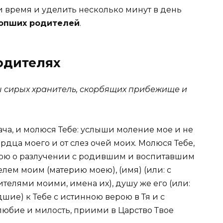
и время и уделить несколько минут в день
сопших родителей
.
одителях
Ты сирых хранитель, скорбящих прибежище и
лача, и молюся Тебе: услыши моление мое и не
рдца моего и от слез очей моих. Молюся Тебе,
мою о разлучении с родившим и воспитавшим
ем моим (материю моею), (имя) (или: с
лями моими, имена их), душу же его (или:
дшие) к Тебе с истинною верою в Тя и с
юбие и милость, приими в Царство Твое