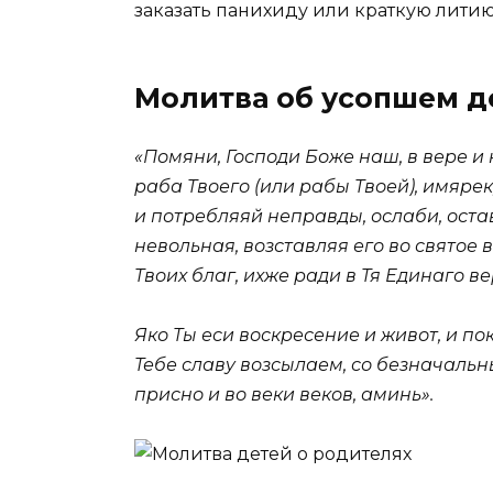
заказать панихиду или краткую литию
Молитва об усопшем д
«Помяни, Господи Боже наш, в вере 
раба Твоего (или рабы Твоей), имярек
и потребляяй неправды, ослаби, оста
невольная, возставляя его во святое
Твоих благ, ихже ради в Тя Единаго в
Яко Ты еси воскресение и живот, и по
Тебе славу возсылаем, со безначальн
присно и во веки веков, аминь».