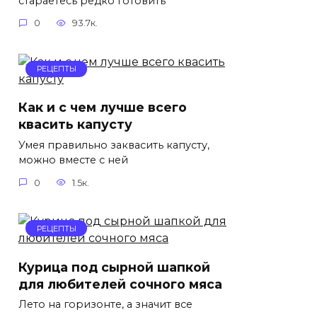
стараетесь редко готовить
0
93.7к.
РЕЦЕПТЫ
Как и с чем лучше всего
квасить капусту
Умея правильно заквасить капусту,
можно вместе с ней
0
1.5к.
РЕЦЕПТЫ
Курица под сырной шапкой
для любителей сочного мяса
Лето на горизонте, а значит все