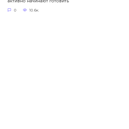
активно начинают готовить
0
10.6к.