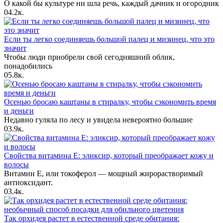
О какой бы культуре ни шла речь, каждый дачник и огородник
0
4.2к.
Если ты легко соединяешь большой палец и мизинец, что это
значит
Чтобы люди приобрели свой сегодняшний облик,
понадобились
0
5.8к.
Осенью бросаю каштаны в стиралку, чтобы сэкономить время
и деньги
Недавно гуляла по лесу и увидела невероятно большие
0
3.9к.
Свойства витамина Е: эликсир, который преображает кожу и
волосы
Витамин Е, или токоферол — мощный жирорастворимый
антиоксидант.
0
3.4к.
Так орхидея растет в естественной среде обитания: