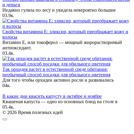
и деньги
Недавно гуляла по лесу и увидела невероятно большие
0
3.9к.
Свойства витамина Е: эликсир, который преображает кожу и
волосы
Витамин Е, или токоферол — мощный жирорастворимый
антиоксидант.
0
3.4к.
Так орхидея растет в естественной среде обитания:
необычный способ посадки для обильного цветения
Для того чтобы орхидеи активно росли и развивались
0
4к.
В какие дни квасить капусту в октябре и ноябре
Квашеная капуста — одно из основных блюд на столе в
0
5.4к.
© 2026 Время полезных идей