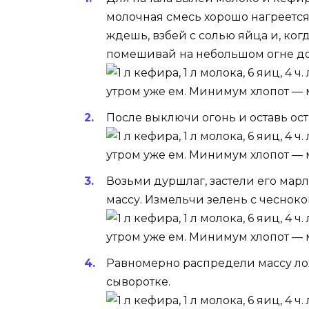
молочная смесь хорошо нагреется
ждешь, взбей с солью яйца и, когд
помешивай на небольшом огне до 
После выключи огонь и оставь ос
Возьми дуршлаг, застели его марл
массу. Измельчи зелень с чесноко
Равномерно распредели массу лож
сыворотке.