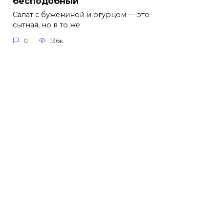
бесподобный
Салат с бужениной и огурцом — это
сытная, но в то же
0
136к.