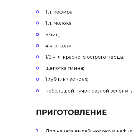
1 л. кефира;
1 л. молока;
6 яиц;
4 ч. л. соли;
1/3 ч. л. красного острого перца;
щепотка тмина;
1 зубчик чеснока;
небольшой пучок разной зелени: у
ПРИГОТОВЛЕНИЕ
Для начала вылей молоко и кефир 