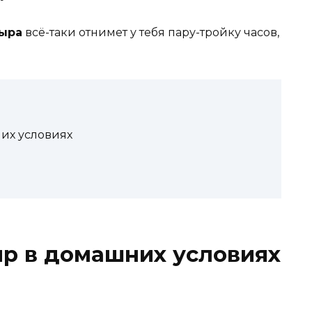
ыра
всё-таки отнимет у тебя пару-тройку часов,
их условиях
ыр в домашних условиях