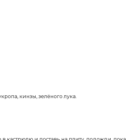
кропа, кинзы, зелёного лука.
в кастрюлю и поставь на плиту, подожди, пока