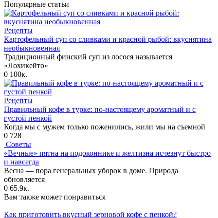
Популярные статьи
Рецепты
Картофельный суп со сливками и красной рыбой: вкуснятина
необыкновенная
Традиционный финский суп из лосося называется
«Лохикейто»
0
100к.
Рецепты
Правильный кофе в турке: по-настоящему ароматный и с
густой пенкой
Когда мы с мужем только поженились, жили мы на съемной
0
728
Советы
«Вечные» пятна на подоконнике и желтизна исчезнут быстро
и навсегда
Весна — пора генеральных уборок в доме. Природа
обновляется
0
65.9к.
Вам также может понравиться
Как приготовить вкусный зерновой кофе с пенкой?