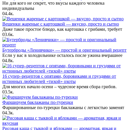
Ни для кого не секрет, что вкусы каждого человека
индивидуальны
0
4.4к.
Вешенки жареные с картошкой — вкусно, просто и сытно
Даже такое простое блюдо, как картошка с грибами, требует
0
3.6к.
Бутерброды «Ленивчики» — простой и оригинальный рецепт
Если у вас в холодильнике осталось после ужина вчерашнее
0
4.8к.
16 супер–рецептов с опятами, боровиками и груздями от
истинных любителей «тихой» охоты
Для многих начало осени – чудесное время сбора грибов.
0
3.5к.
Фаршируем баклажаны по-турецки
Фаршированные по-турецки баклажаны с легкостью заменят
0
4.3к.
Рисовая каша с тыквой и яблоками — ароматная, яркая и