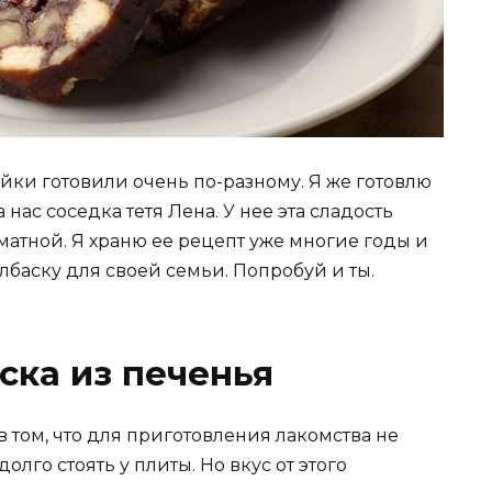
яйки готовили очень по-разному. Я же готовлю
 нас соседка тетя Лена. У нее эта сладость
атной. Я храню ее рецепт уже многие годы и
баску для своей семьи. Попробуй и ты.
ка из печенья
в том, что для приготовления лакомства не
лго стоять у плиты. Но вкус от этого