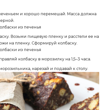
печеньем и хорошо перемешай. Масса должна
ерной.
ску. Возьми пищевую пленку и расстели ее на
ожи на пленку. Сформируй колбаску.
равляй колбаску в морозилку на 1,5–3 часа.
 морозильника, нарезай и подавай к столу.