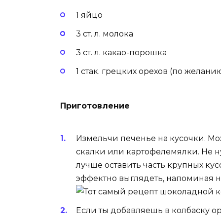
1 яйцо
3 ст. л. молока
3 ст. л. какао-порошка
1 стак. грецких орехов (по желани
Приготовление
Измельчи печенье на кусочки. Мо
скалки или картофелемялки. Не н
лучше оставить часть крупных кус
эффектно выглядеть, напоминая н
Если ты добавляешь в колбаску ор