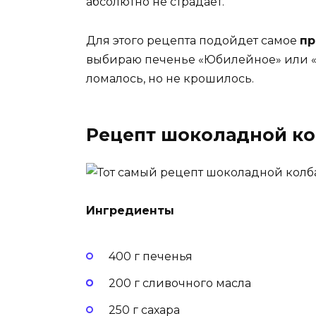
абсолютно не страдает.
Для этого рецепта подойдет самое
пр
выбираю печенье «Юбилейное» или «Т
ломалось, но не крошилось.
Рецепт шоколадной ко
Ингредиенты
400 г печенья
200 г сливочного масла
250 г сахара