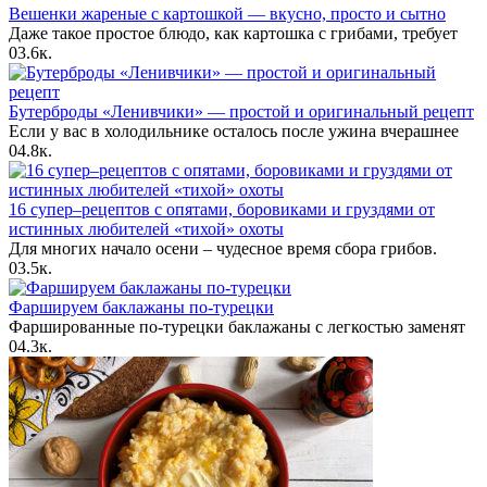
Вешенки жареные с картошкой — вкусно, просто и сытно
Даже такое простое блюдо, как картошка с грибами, требует
0
3.6к.
Бутерброды «Ленивчики» — простой и оригинальный рецепт
Если у вас в холодильнике осталось после ужина вчерашнее
0
4.8к.
16 супер–рецептов с опятами, боровиками и груздями от
истинных любителей «тихой» охоты
Для многих начало осени – чудесное время сбора грибов.
0
3.5к.
Фаршируем баклажаны по-турецки
Фаршированные по-турецки баклажаны с легкостью заменят
0
4.3к.