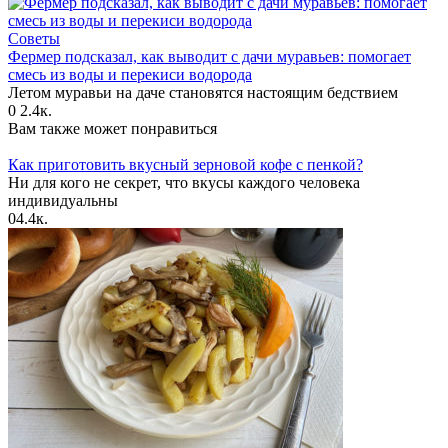
Советы
Фермер подсказал, как выводит с дачи муравьев: помогает
смесь из воды и перекиси водорода
Летом муравьи на даче становятся настоящим бедствием
0
2.4к.
Вам также может понравиться
Как приготовить вкусный зерновой кофе с пенкой?
Ни для кого не секрет, что вкусы каждого человека
индивидуальны
0
4.4к.