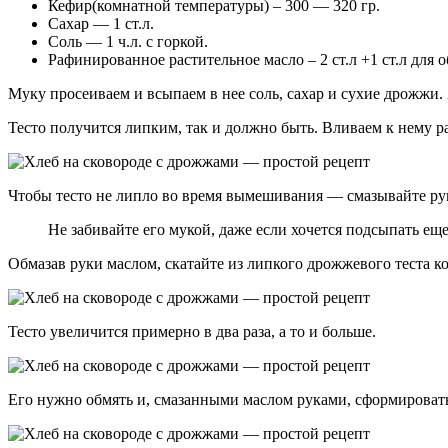
Кефир(комнатной температуры) – 300 — 320 гр.
Сахар — 1 ст.л.
Соль — 1 ч.л. с горкой.
Рафинированное растительное масло – 2 ст.л +1 ст.л для о
Муку просеиваем и всыпаем в нее соль, сахар и сухие дрожжи.
Тесто получится липким, так и должно быть. Вливаем к нему р
Чтобы тесто не липло во время вымешивания — смазывайте рук
Не забивайте его мукой, даже если хочется подсыпать е
Обмазав руки маслом, скатайте из липкого дрожжевого теста ко
Тесто увеличится примерно в два раза, а то и больше.
Его нужно обмять и, смазанными маслом руками, сформировать