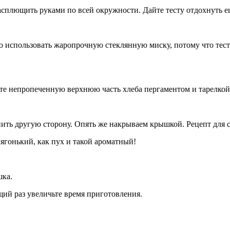
асплющить руками по всей окружности. Дайте тесту отдохнуть е
о использовать жаропрочную стеклянную миску, потому что тест
е непропеченную верхнюю часть хлеба пергаментом и тарелкой, и
нить другую сторону. Опять же накрываем крышкой. Рецепт для 
гонький, как пух и такой ароматный!
шка.
ий раз увеличьте время приготовления.