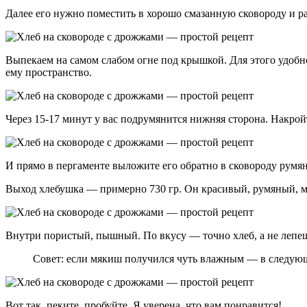
Далее его нужно поместить в хорошо смазанную сковороду и р
Выпекаем на самом слабом огне под крышкой. Для этого удобн
ему пространство.
Через 15-17 минут у вас подрумянится нижняя сторона. Накройт
И прямо в пергаменте выложите его обратно в сковороду румя
Выход хлебушка — примерно 730 гр. Он красивый, румяный, мя
Внутри пористый, пышный. По вкусу — точно хлеб, а не лепе
Совет: если мякиш получился чуть влажным — в следующ
Вот так, пеките, пробуйте. Я уверена, что вам понравится!