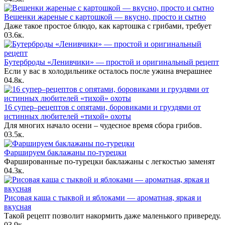
Вешенки жареные с картошкой — вкусно, просто и сытно
Даже такое простое блюдо, как картошка с грибами, требует
0
3.6к.
Бутерброды «Ленивчики» — простой и оригинальный рецепт
Если у вас в холодильнике осталось после ужина вчерашнее
0
4.8к.
16 супер–рецептов с опятами, боровиками и груздями от
истинных любителей «тихой» охоты
Для многих начало осени – чудесное время сбора грибов.
0
3.5к.
Фаршируем баклажаны по-турецки
Фаршированные по-турецки баклажаны с легкостью заменят
0
4.3к.
Рисовая каша с тыквой и яблоками — ароматная, яркая и
вкусная
Такой рецепт позволит накормить даже маленького привереду.
0
3.9к.