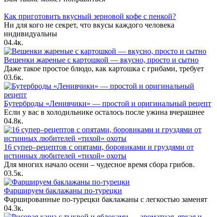
Как приготовить вкусный зерновой кофе с пенкой?
Ни для кого не секрет, что вкусы каждого человека
индивидуальны
0
4.4к.
Вешенки жареные с картошкой — вкусно, просто и сытно
Даже такое простое блюдо, как картошка с грибами, требует
0
3.6к.
Бутерброды «Ленивчики» — простой и оригинальный рецепт
Если у вас в холодильнике осталось после ужина вчерашнее
0
4.8к.
16 супер–рецептов с опятами, боровиками и груздями от
истинных любителей «тихой» охоты
Для многих начало осени – чудесное время сбора грибов.
0
3.5к.
Фаршируем баклажаны по-турецки
Фаршированные по-турецки баклажаны с легкостью заменят
0
4.3к.